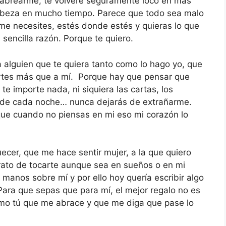
cabrearme, te volveré seguramente loco en más
cabeza en mucho tiempo. Parece que todo sea malo
me necesites, estés donde estés y quieras lo que
 sencilla razón. Porque te quiero.
 alguien que te quiera tanto como lo hago yo, que
rtes más que a mí. Porque hay que pensar que
e importe nada, ni siquiera las cartas, los
 de cada noche… nunca dejarás de extrañarme.
ue cuando no piensas en mi eso mi corazón lo
cer, que me hace sentir mujer, a la que quiero
 trato de tocarte aunque sea en sueños o en mi
 manos sobre mí y por ello hoy quería escribir algo
 Para que sepas que para mí, el mejor regalo no es
como tú que me abrace y que me diga que pase lo