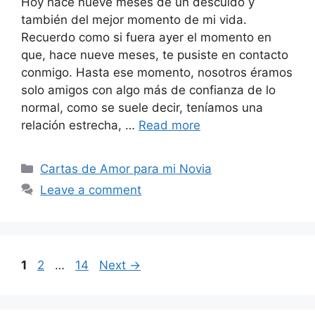
Hoy hace nueve meses de un descuido y
también del mejor momento de mi vida.
Recuerdo como si fuera ayer el momento en
que, hace nueve meses, te pusiste en contacto
conmigo. Hasta ese momento, nosotros éramos
solo amigos con algo más de confianza de lo
normal, como se suele decir, teníamos una
relación estrecha, …
Read more
Categories
Cartas de Amor para mi Novia
Leave a comment
Page
Page
Page
1
2
…
14
Next
→