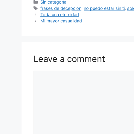
Categories
Sin categoría
Tags
frases de decepcion
,
no puedo estar sin ti
,
sol
Toda una eternidad
Mi mayor casualidad
Leave a comment
Comment