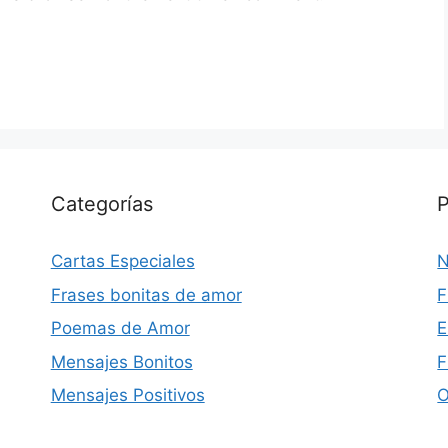
Categorías
P
Cartas Especiales
N
Frases bonitas de amor
F
Poemas de Amor
E
Mensajes Bonitos
F
Mensajes Positivos
O