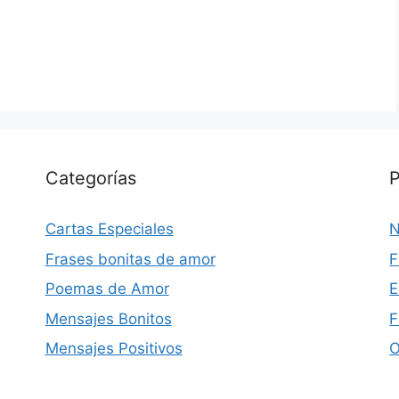
Categorías
P
Cartas Especiales
N
Frases bonitas de amor
F
Poemas de Amor
E
Mensajes Bonitos
F
Mensajes Positivos
O