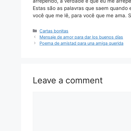
arrependo, a verdade é que eu me arrep
Estas são as palavras que saem quando 
você que me lê, para você que me ama. 
Categories
Cartas bonitas
Mensaje de amor para dar los buenos días
Poema de amistad para una amiga querida
Leave a comment
Comment