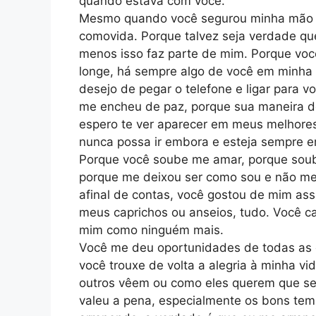
quando estava com você.
Mesmo quando você segurou minha mão no
comovida. Porque talvez seja verdade qu
menos isso faz parte de mim. Porque voc
longe, há sempre algo de você em minha
desejo de pegar o telefone e ligar para 
me encheu de paz, porque sua maneira de 
espero te ver aparecer em meus melhore
nunca possa ir embora e esteja sempre e
Porque você soube me amar, porque soub
porque me deixou ser como sou e não me
afinal de contas, você gostou de mim as
meus caprichos ou anseios, tudo. Você c
mim como ninguém mais.
Você me deu oportunidades de todas as co
você trouxe de volta a alegria à minha v
outros vêem ou como eles querem que se
valeu a pena, especialmente os bons tem