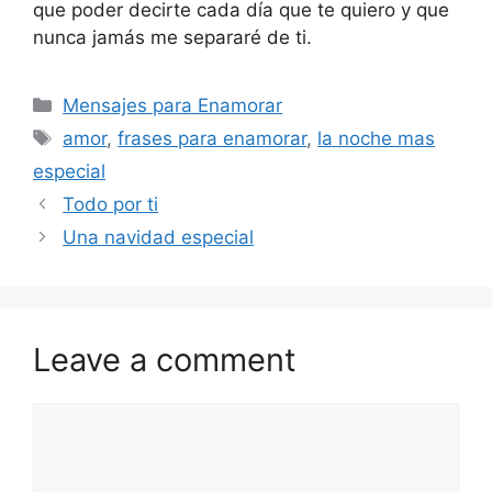
que poder decirte cada día que te quiero y que
nunca jamás me separaré de ti.
Categories
Mensajes para Enamorar
Tags
amor
,
frases para enamorar
,
la noche mas
especial
Todo por ti
Una navidad especial
Leave a comment
Comment