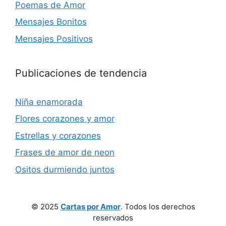
Poemas de Amor
Mensajes Bonitos
Mensajes Positivos
Publicaciones de tendencia
Niña enamorada
Flores corazones y amor
Estrellas y corazones
Frases de amor de neon
Ositos durmiendo juntos
© 2025
Cartas por Amor
. Todos los derechos
reservados