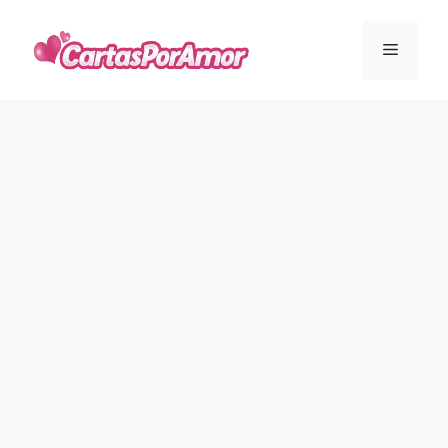
Skip
to
Menu
content