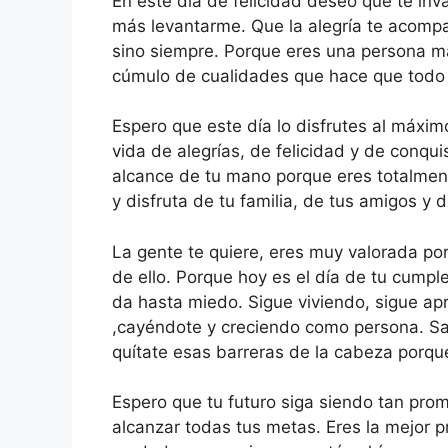
En este día de felicidad deseo que te in
más levantarme. Que la alegría te acompa
sino siempre. Porque eres una persona mar
cúmulo de cualidades que hace que todo e
Espero que este día lo disfrutes al máxi
vida de alegrías, de felicidad y de conqui
alcance de tu mano porque eres totalment
y disfruta de tu familia, de tus amigos y 
La gente te quiere, eres muy valorada po
de ello. Porque hoy es el día de tu cump
da hasta miedo. Sigue viviendo, sigue ap
,cayéndote y creciendo como persona. Sal
quítate esas barreras de la cabeza porqu
Espero que tu futuro siga siendo tan pro
alcanzar todas tus metas. Eres la mejor pr