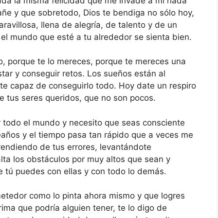
vada la misma felicidad que me invade a mi nada
ñe y que sobretodo, Dios te bendiga no sólo hoy,
avillosa, llena de alegría, de talento y de un
l mundo que esté a tu alrededor se sienta bien.
mo, porque te lo mereces, porque te mereces una
star y conseguir retos. Los sueños están al
e capaz de conseguirlo todo. Hoy date un respiro
de tus seres queridos, que no son pocos.
r todo el mundo y necesito que seas consciente
leaños y el tiempo pasa tan rápido que a veces me
rendiendo de tus errores, levantándote
ta los obstáculos por muy altos que sean y
e tú puedes con ellas y con todo lo demás.
metedor como lo pinta ahora mismo y que logres
ima que podría alguien tener, te lo digo de