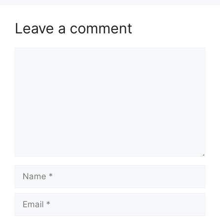
Leave a comment
Comment
Name
Email