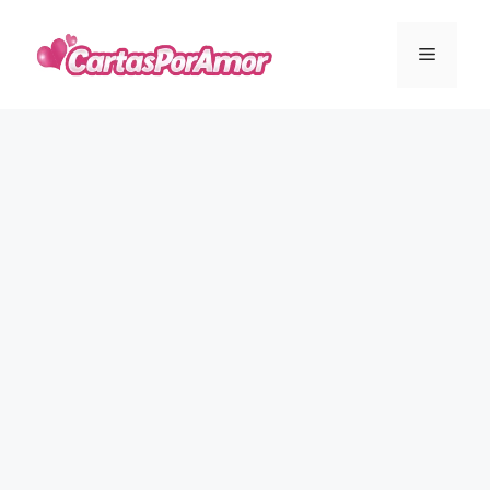
Skip
to
Menu
content