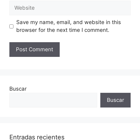
Website
Save my name, email, and website in this
browser for the next time I comment.
Buscar
Buscar
Entradas recientes