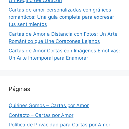
Un Regalo del Corazón
Cartas de amor personalizadas con gráficos
románticos: Una guía completa para expresar
tus sentimientos
Cartas de Amor a Distancia con Fotos: Un Arte
Romántico que Une Corazones Lejanos
Cartas de Amor Cortas con Imágenes Emotivas:
Un Arte Intemporal para Enamorar
Páginas
Quiénes Somos – Cartas por Amor
Contacto – Cartas por Amor
Política de Privacidad para Cartas por Amor