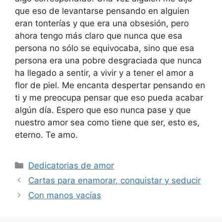
que eso de levantarse pensando en alguien
eran tonterías y que era una obsesión, pero
ahora tengo más claro que nunca que esa
persona no sólo se equivocaba, sino que esa
persona era una pobre desgraciada que nunca
ha llegado a sentir, a vivir y a tener el amor a
flor de piel. Me encanta despertar pensando en
ti y me preocupa pensar que eso pueda acabar
algún día. Espero que eso nunca pase y que
nuestro amor sea como tiene que ser, esto es,
eterno. Te amo.
Categories
Dedicatorias de amor
Cartas para enamorar, conquistar y seducir
Con manos vacías