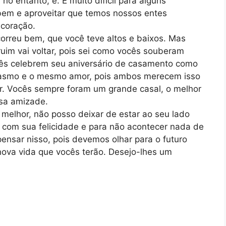
no entanto, é. É muito difícil para alguns
r bem e aproveitar que temos nossos entes
 coração.
rreu bem, que você teve altos e baixos. Mas
uim vai voltar, pois sei como vocês souberam
cês celebrem seu aniversário de casamento como
iasmo e o mesmo amor, pois ambos merecem isso
. Vocês sempre foram um grande casal, o melhor
ssa amizade.
melhor, não posso deixar de estar ao seu lado
e com sua felicidade e para não acontecer nada de
ensar nisso, pois devemos olhar para o futuro
 nova vida que vocês terão. Desejo-lhes um