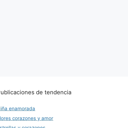
ublicaciones de tendencia
iña enamorada
lores corazones y amor
strellas y corazones