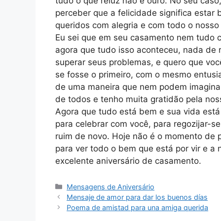
tudo o que reluz não é ouro. No seu caso, 
perceber que a felicidade significa esta
queridos com alegria e com todo o nosso
Eu sei que em seu casamento nem tudo co
agora que tudo isso aconteceu, nada de r
superar seus problemas, e quero que vo
se fosse o primeiro, com o mesmo entus
de uma maneira que nem podem imaginar
de todos e tenho muita gratidão pela no
Agora que tudo está bem e sua vida está 
para celebrar com você, para regozijar-s
ruim de novo. Hoje não é o momento de p
para ver todo o bem que está por vir e a
excelente aniversário de casamento.
Categories
Mensagens de Aniversário
Mensaje de amor para dar los buenos días
Poema de amistad para una amiga querida