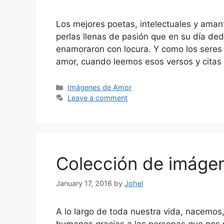
Los mejores poetas, intelectuales y aman
perlas llenas de pasión que en su día ded
enamoraron con locura. Y como los seres
amor, cuando leemos esos versos y cita
Categories
Imágenes de Amor
Leave a comment
Colección de imáge
January 17, 2016
by
Johel
A lo largo de toda nuestra vida, nacemo
humanos gracias a las personas que nos 