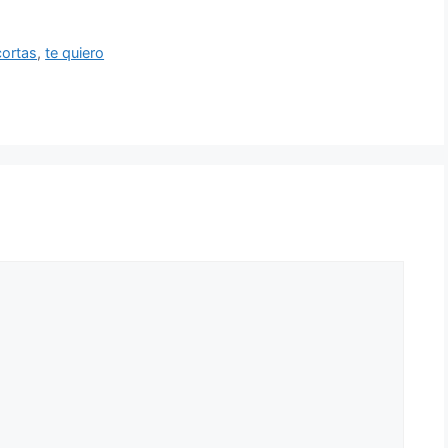
cortas
,
te quiero