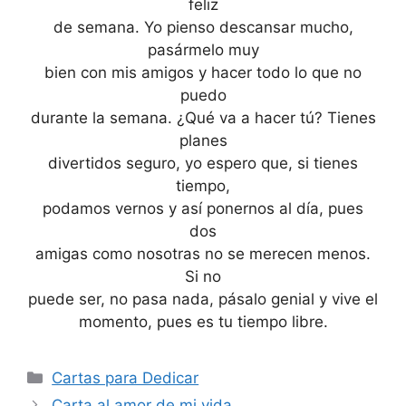
feliz
de semana. Yo pienso descansar mucho,
pasármelo muy
bien con mis amigos y hacer todo lo que no
puedo
durante la semana. ¿Qué va a hacer tú? Tienes
planes
divertidos seguro, yo espero que, si tienes
tiempo,
podamos vernos y así ponernos al día, pues
dos
amigas como nosotras no se merecen menos.
Si no
puede ser, no pasa nada, pásalo genial y vive el
momento, pues es tu tiempo libre.
Categories
Cartas para Dedicar
Carta al amor de mi vida