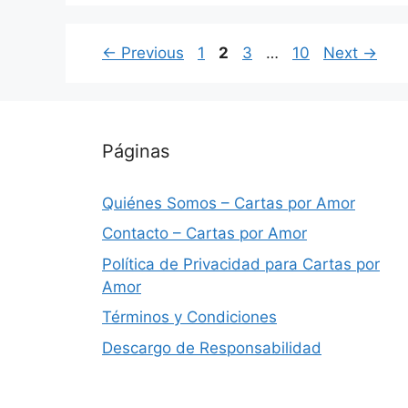
Page
Page
Page
Page
←
Previous
1
2
3
…
10
Next
→
Páginas
Quiénes Somos – Cartas por Amor
Contacto – Cartas por Amor
Política de Privacidad para Cartas por
Amor
Términos y Condiciones
Descargo de Responsabilidad